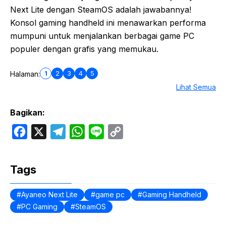
Next Lite dengan SteamOS adalah jawabannya!
Konsol gaming handheld ini menawarkan performa
mumpuni untuk menjalankan berbagai game PC
populer dengan grafis yang memukau.
1
2
3
4
5
Halaman:
Lihat Semua
Bagikan:
F
X
T
W
L
C
a
e
h
i
o
c
l
a
n
p
Tags
e
e
t
e
y
b
g
s
L
Ayaneo Next Lite
game pc
Gaming Handheld
PC Gaming
o
r
SteamOS
A
i
o
a
p
n