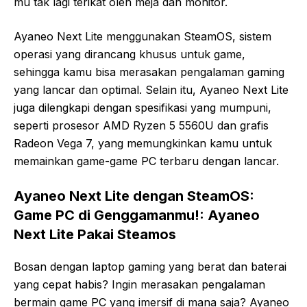
mu tak lagi terikat oleh meja dan monitor.
Ayaneo Next Lite menggunakan SteamOS, sistem
operasi yang dirancang khusus untuk game,
sehingga kamu bisa merasakan pengalaman gaming
yang lancar dan optimal. Selain itu, Ayaneo Next Lite
juga dilengkapi dengan spesifikasi yang mumpuni,
seperti prosesor AMD Ryzen 5 5560U dan grafis
Radeon Vega 7, yang memungkinkan kamu untuk
memainkan game-game PC terbaru dengan lancar.
Ayaneo Next Lite dengan SteamOS:
Game PC di Genggamanmu!: Ayaneo
Next Lite Pakai Steamos
Bosan dengan laptop gaming yang berat dan baterai
yang cepat habis? Ingin merasakan pengalaman
bermain game PC yang imersif di mana saja? Ayaneo