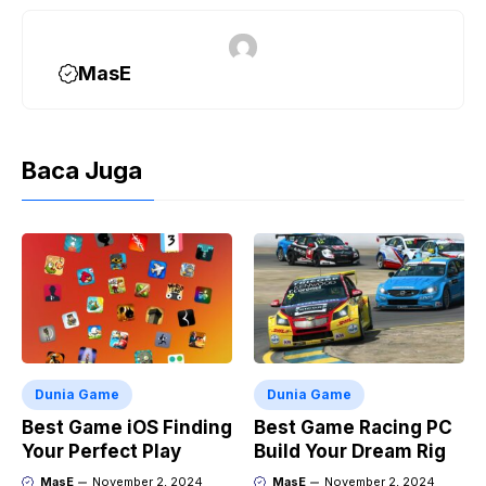
k
m
p
k
MasE
Baca Juga
Dunia Game
Dunia Game
Best Game iOS Finding
Best Game Racing PC
Your Perfect Play
Build Your Dream Rig
MasE
November 2, 2024
MasE
November 2, 2024