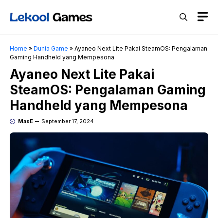
Skip
M
to
content
Home
»
Dunia Game
»
Ayaneo Next Lite Pakai SteamOS: Pengalaman
Gaming Handheld yang Mempesona
Ayaneo Next Lite Pakai
SteamOS: Pengalaman Gaming
Handheld yang Mempesona
MasE
September 17, 2024