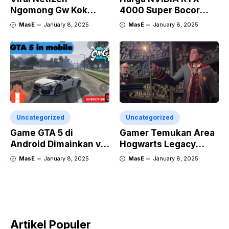
Ngomong Gw Kok
4000 Super Bocor
Benci Sama Perokok
Analisis dan
MasE
January 8, 2025
MasE
January 8, 2025
Ya?
Dampaknya
Uncategorized
Uncategorized
Game GTA 5 di
Gamer Temukan Area
Android Dimainkan via
Hogwarts Legacy
Emulator
yang Misterius
MasE
January 8, 2025
MasE
January 8, 2025
Artikel Populer