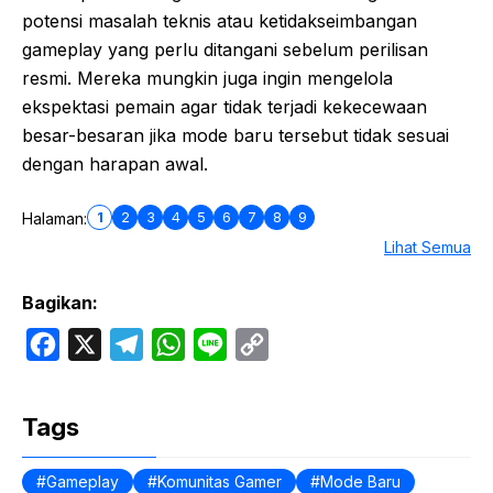
potensi masalah teknis atau ketidakseimbangan
gameplay yang perlu ditangani sebelum perilisan
resmi. Mereka mungkin juga ingin mengelola
ekspektasi pemain agar tidak terjadi kekecewaan
besar-besaran jika mode baru tersebut tidak sesuai
dengan harapan awal.
1
2
3
4
5
6
7
8
9
Halaman:
Lihat Semua
Bagikan:
F
X
T
W
L
C
a
e
h
i
o
c
l
a
n
p
Tags
e
e
t
e
y
b
g
s
L
Gameplay
Komunitas Gamer
Mode Baru