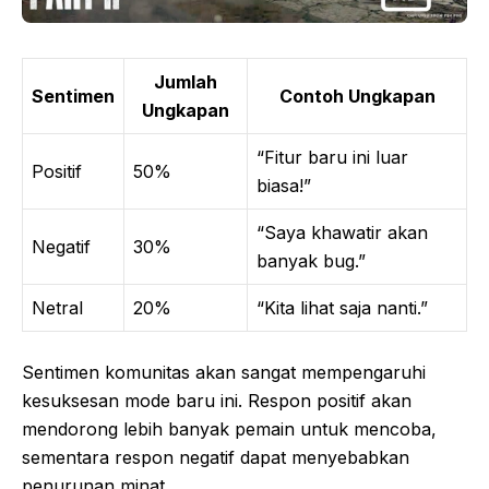
Jumlah
Sentimen
Contoh Ungkapan
Ungkapan
“Fitur baru ini luar
Positif
50%
biasa!”
“Saya khawatir akan
Negatif
30%
banyak bug.”
Netral
20%
“Kita lihat saja nanti.”
Sentimen komunitas akan sangat mempengaruhi
kesuksesan mode baru ini. Respon positif akan
mendorong lebih banyak pemain untuk mencoba,
sementara respon negatif dapat menyebabkan
penurunan minat.