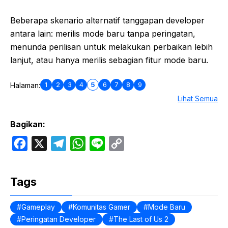
Beberapa skenario alternatif tanggapan developer
antara lain: merilis mode baru tanpa peringatan,
menunda perilisan untuk melakukan perbaikan lebih
lanjut, atau hanya merilis sebagian fitur mode baru.
1
2
3
4
5
6
7
8
9
Halaman:
Lihat Semua
Bagikan:
F
X
T
W
L
C
a
e
h
i
o
c
l
a
n
p
Tags
e
e
t
e
y
b
g
s
L
Gameplay
Komunitas Gamer
Mode Baru
Peringatan Developer
o
r
A
The Last of Us 2
i