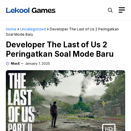
Skip
M
to
content
Home
»
Uncategorized
»
Developer The Last of Us 2 Peringatkan
Soal Mode Baru
Developer The Last of Us 2
Peringatkan Soal Mode Baru
MasE
January 7, 2025