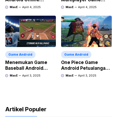
Terbaik
Android dan iOS
MasE
April 4, 2025
MasE
April 4, 2025
Game Android
Game Android
Menemukan Game
One Piece Game
Baseball Android
Android Petualangan
Terbaik
Luffy di Ponsel
MasE
April 3, 2025
MasE
April 3, 2025
Artikel Populer