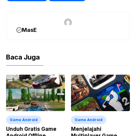
o
a
p
n
k
m
p
k
MasE
Baca Juga
Game Android
Game Android
Unduh Gratis Game
Menjelajahi
Android Offline
Multiplayer Game