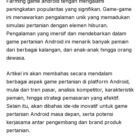
Farming game android tengah mengalami
peningkatan popularitas yang signifikan. Game-game
ini menawarkan pengalaman unik yang memadukan
simulasi pertanian dengan elemen hiburan.
Pengalaman yang imersif dan mendebarkan dalam
game pertanian Android ini menarik banyak pemain
dari berbagai kalangan, dari anak-anak hingga orang
dewasa.
Artikel ini akan membahas secara mendalam
berbagai aspek game pertanian di platform Android,
mulai dari tren pasar, analisis kompetitor, karakteristik
pemain, hingga strategi pemasaran yang efektif.
Selain itu, akan dibahas ide-ide inovatif untuk game
pertanian Android masa depan, serta potensi
kerjasama antar pengembang dan brand produk
pertanian.