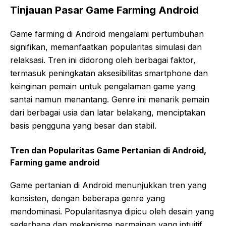
Tinjauan Pasar Game Farming Android
Game farming di Android mengalami pertumbuhan
signifikan, memanfaatkan popularitas simulasi dan
relaksasi. Tren ini didorong oleh berbagai faktor,
termasuk peningkatan aksesibilitas smartphone dan
keinginan pemain untuk pengalaman game yang
santai namun menantang. Genre ini menarik pemain
dari berbagai usia dan latar belakang, menciptakan
basis pengguna yang besar dan stabil.
Tren dan Popularitas Game Pertanian di Android,
Farming game android
Game pertanian di Android menunjukkan tren yang
konsisten, dengan beberapa genre yang
mendominasi. Popularitasnya dipicu oleh desain yang
sederhana dan mekanisme permainan yang intuitif.