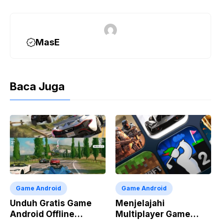
o
a
p
n
k
m
p
k
MasE
Baca Juga
Game Android
Game Android
Unduh Gratis Game
Menjelajahi
Android Offline
Multiplayer Game