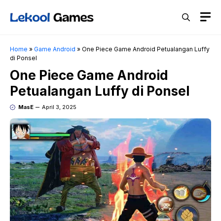
Skip
M
to
content
Home
»
Game Android
»
One Piece Game Android Petualangan Luffy
di Ponsel
One Piece Game Android
Petualangan Luffy di Ponsel
MasE
April 3, 2025