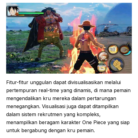
Fitur-fitur unggulan dapat divisualisasikan melalui
pertempuran real-time yang dinamis, di mana pemain
mengendalikan kru mereka dalam pertarungan
menegangkan. Visualisasi juga dapat ditampilkan
dalam sistem rekrutmen yang kompleks,
menampilkan beragam karakter One Piece yang siap
untuk bergabung dengan kru pemain.