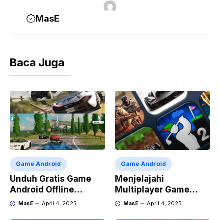
MasE
Baca Juga
Game Android
Game Android
Unduh Gratis Game
Menjelajahi
Android Offline
Multiplayer Game
Terbaik
Android dan iOS
MasE
April 4, 2025
MasE
April 4, 2025