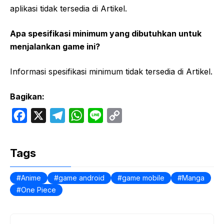
aplikasi tidak tersedia di Artikel.
Apa spesifikasi minimum yang dibutuhkan untuk
menjalankan game ini?
Informasi spesifikasi minimum tidak tersedia di Artikel.
Bagikan:
F
X
T
W
L
C
a
e
h
i
o
c
l
a
n
p
Tags
e
e
t
e
y
b
g
s
L
Anime
game android
game mobile
Manga
One Piece
o
r
A
i
o
a
p
n
k
m
p
k