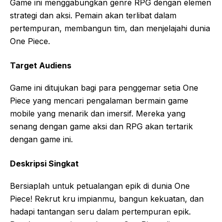
Game ini menggabungkan genre RPG dengan elemen
strategi dan aksi. Pemain akan terlibat dalam
pertempuran, membangun tim, dan menjelajahi dunia
One Piece.
Target Audiens
Game ini ditujukan bagi para penggemar setia One
Piece yang mencari pengalaman bermain game
mobile yang menarik dan imersif. Mereka yang
senang dengan game aksi dan RPG akan tertarik
dengan game ini.
Deskripsi Singkat
Bersiaplah untuk petualangan epik di dunia One
Piece! Rekrut kru impianmu, bangun kekuatan, dan
hadapi tantangan seru dalam pertempuran epik.