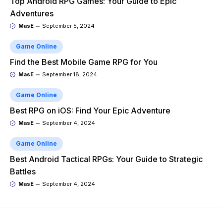
Top Android RPG Games: Your Guide to Epic
Adventures
MasE
September 5, 2024
Game Online
Find the Best Mobile Game RPG for You
MasE
September 18, 2024
Game Online
Best RPG on iOS: Find Your Epic Adventure
MasE
September 4, 2024
Game Online
Best Android Tactical RPGs: Your Guide to Strategic
Battles
MasE
September 4, 2024