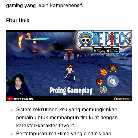
gaming yang lebih komprehensif.
Fitur Unik
Sistem rekrutmen kru yang memungkinkan
pemain untuk membangun tim kuat dengan
karakter-karakter favorit.
Pertempuran real-time yang dinamis dan