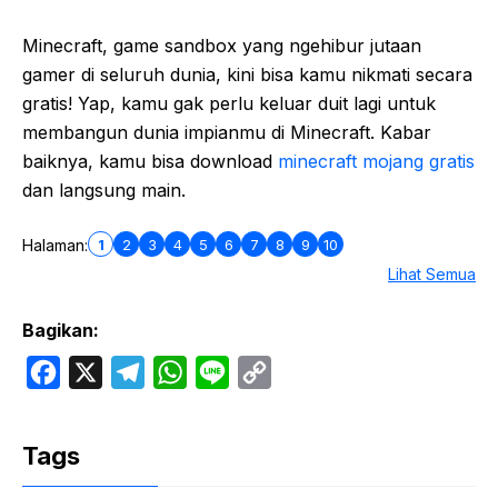
Minecraft, game sandbox yang ngehibur jutaan
gamer di seluruh dunia, kini bisa kamu nikmati secara
gratis! Yap, kamu gak perlu keluar duit lagi untuk
membangun dunia impianmu di Minecraft. Kabar
baiknya, kamu bisa download
minecraft mojang gratis
dan langsung main.
1
2
3
4
5
6
7
8
9
10
Halaman:
Lihat Semua
Bagikan:
F
X
T
W
L
C
a
e
h
i
o
c
l
a
n
p
Tags
e
e
t
e
y