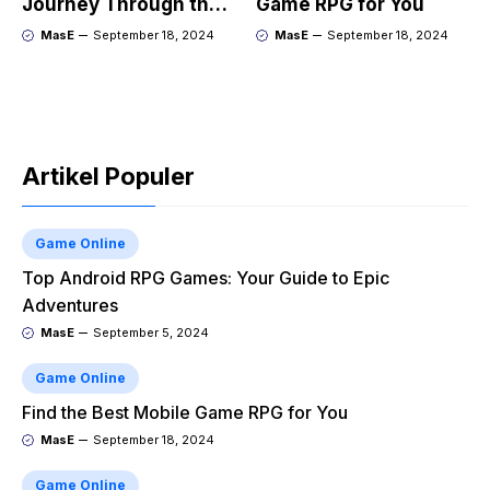
Journey Through the
Game RPG for You
Genres Evolution
MasE
September 18, 2024
MasE
September 18, 2024
Artikel Populer
Game Online
Top Android RPG Games: Your Guide to Epic
Adventures
MasE
September 5, 2024
Game Online
Find the Best Mobile Game RPG for You
MasE
September 18, 2024
Game Online