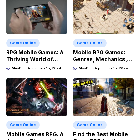
Game Online
Game Online
RPG Mobile Games: A
Mobile RPG Games:
Thriving World of
Genres, Mechanics,
Adventure
and Market Trends
MasE
September 18, 2024
MasE
September 18, 2024
Game Online
Game Online
Mobile Games RPG: A
Find the Best Mobile