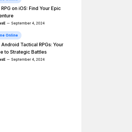
 RPG on iOS: Find Your Epic
enture
asE
September 4, 2024
me Online
 Android Tactical RPGs: Your
e to Strategic Battles
asE
September 4, 2024