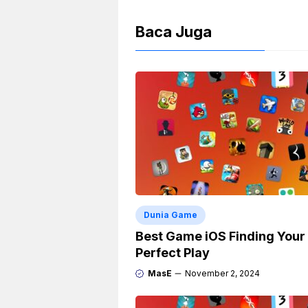
Baca Juga
Dunia Game
Best Game iOS Finding Your
Perfect Play
MasE
November 2, 2024