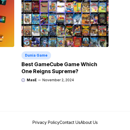
Dunia Game
Best GameCube Game Which
One Reigns Supreme?
MasE
November 2, 2024
Privacy Policy
Contact Us
About Us