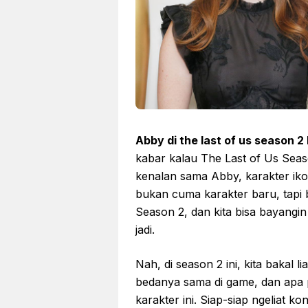
Abby di the last of us season 2
kabar kalau The Last of Us Seas
kenalan sama Abby, karakter iko
bukan cuma karakter baru, tapi b
Season 2, dan kita bisa bayangin
jadi.
Nah, di season 2 ini, kita bakal
bedanya sama di game, dan apa 
karakter ini. Siap-siap ngeliat 