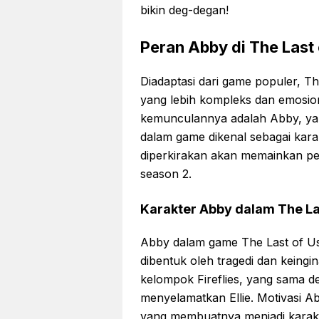
bikin deg-degan!
Peran Abby di The Last
Diadaptasi dari game populer, T
yang lebih kompleks dan emosiona
kemunculannya adalah Abby, yan
dalam game dikenal sebagai kara
diperkirakan akan memainkan pe
season 2.
Karakter Abby dalam The La
Abby dalam game The Last of Us
dibentuk oleh tragedi dan keingi
kelompok Fireflies, yang sama 
menyelamatkan Ellie. Motivasi A
yang membuatnya menjadi karak