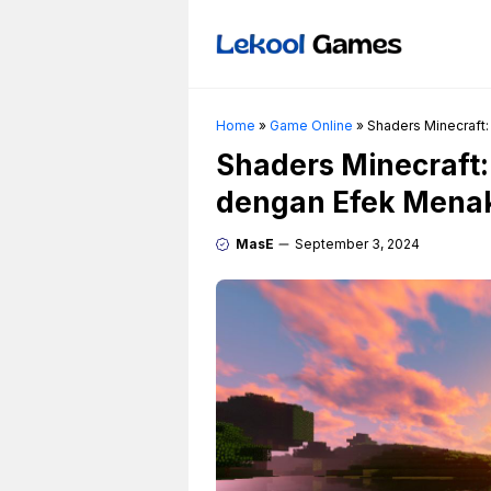
Skip
to
content
Home
»
Game Online
»
Shaders Minecraft
Shaders Minecraft
dengan Efek Mena
MasE
September 3, 2024