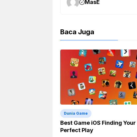
k
m
p
k
MasE
Baca Juga
Dunia Game
Best Game iOS Finding Your
Perfect Play