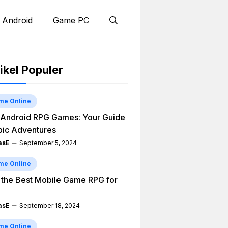
 Android
Game PC
ikel Populer
me Online
Android RPG Games: Your Guide
pic Adventures
asE
September 5, 2024
me Online
 the Best Mobile Game RPG for
asE
September 18, 2024
me Online