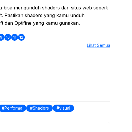
u bisa mengunduh shaders dari situs web seperti
ft. Pastikan shaders yang kamu unduh
ft dan Optifine yang kamu gunakan.
9
10
11
12
Lihat Semua
Performa
Shaders
visual