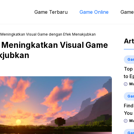
Game Terbaru
Game Online
Game
: Meningkatkan Visual Game dengan Efek Menakjubkan
Art
: Meningkatkan Visual Game
kjubkan
Ga
Top 
to E
M
Ga
Find
You
M
Ga