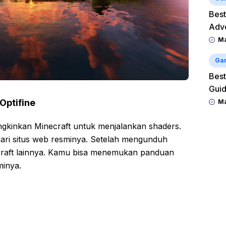
Best
Adv
M
Ga
Best
Guid
Optifine
M
gkinkan Minecraft untuk menjalankan shaders.
ari situs web resminya. Setelah mengunduh
necraft lainnya. Kamu bisa menemukan panduan
minya.