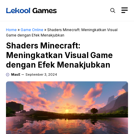
Skip
M
to
content
Home
»
Game Online
»
Shaders Minecraft: Meningkatkan Visual
Game dengan Efek Menakjubkan
Shaders Minecraft:
Meningkatkan Visual Game
dengan Efek Menakjubkan
MasE
September 3, 2024