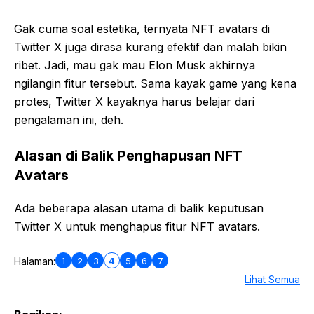
Gak cuma soal estetika, ternyata NFT avatars di
Twitter X juga dirasa kurang efektif dan malah bikin
ribet. Jadi, mau gak mau Elon Musk akhirnya
ngilangin fitur tersebut. Sama kayak game yang kena
protes, Twitter X kayaknya harus belajar dari
pengalaman ini, deh.
Alasan di Balik Penghapusan NFT
Avatars
Ada beberapa alasan utama di balik keputusan
Twitter X untuk menghapus fitur NFT avatars.
1
2
3
4
5
6
7
Halaman:
Lihat Semua